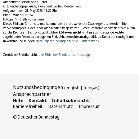
Abgebildete Person: Stier, Dieter
Ort: Reichstagsgebäude, Plenarsaal, Berlin / Deutschland
Aufgenommen: 21. May 2026, 11:22 Uhr
Bildnummer: 5031367
Fotograf/in: Stella von Saldern
Dieses Bild darf für private und kommerzielle nicht-werbliche Zwecke genutzt werden. Die
Verwendung des Bildes in sozialen Medien ist gestattet. Dieser Rechtehinweis bezieht sich allein
auf die Rechte am Lichtbild/Lichtbildwerk (
davon nicht umfasst
sind etwaige Rechte
abgebildeter Personen am eigenen Bild, Urheberrechte an abgebildeter Kunst etc.) und gilt nur
in Verbindung mit den
Nutzungsbedingungen für die Bilddatenbank
.
Zurück zur Bildübersicht:
alle Bilder der Bilddatenbank anzeigen.
Nutzungsbedingungen
(
english
|
français
)
Ansprechpartner
Hilfe
Kontakt
Inhaltsübersicht
Barrierefreiheit
Datenschutz
Impressum
© Deutscher Bundestag