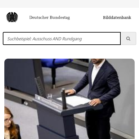
Bilddatenbank
In
Bundestags-
Fotos
suchen