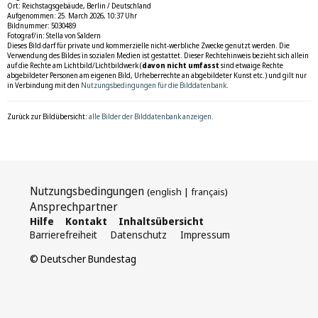
Ort: Reichstagsgebäude, Berlin / Deutschland
Aufgenommen: 25. March 2026, 10:37 Uhr
Bildnummer: 5030489
Fotograf/in: Stella von Saldern
Dieses Bild darf für private und kommerzielle nicht-werbliche Zwecke genutzt werden. Die
Verwendung des Bildes in sozialen Medien ist gestattet. Dieser Rechtehinweis bezieht sich allein
auf die Rechte am Lichtbild/Lichtbildwerk (
davon nicht umfasst
sind etwaige Rechte
abgebildeter Personen am eigenen Bild, Urheberrechte an abgebildeter Kunst etc.) und gilt nur
in Verbindung mit den
Nutzungsbedingungen für die Bilddatenbank
.
Zurück zur Bildübersicht:
alle Bilder der Bilddatenbank anzeigen.
Nutzungsbedingungen
(
english
|
français
)
Ansprechpartner
Hilfe
Kontakt
Inhaltsübersicht
Barrierefreiheit
Datenschutz
Impressum
© Deutscher Bundestag