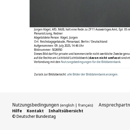
Jürgen Kögel, AfD, MdB, hält eine Rede zu ZP 11 Auswärtiges Amt, Epl. 05 
Plenarsitzung, Redner
Abgebildete Person: Kögel, Jürgen
Ort: Reichstagsgebäude, Plenarsaal, Berlin / Deutschland
Aufgenommen: 09. July 2025, 14:46 Uhr
Bildnummer: 5026950
Dieses Bild darf für private und kommerzielle nicht-werbliche Zwecke genut
auf die Rechte am Lichtbild/Lichtbildwerk (
davon nicht umfasst
sind et
Verbindung mit den
Nutzungsbedingungen für die Bilddatenbank
.
Zurück zur Bildübersicht:
alle Bilder der Bilddatenbank anzeigen.
Nutzungsbedingungen
Ansprechpartn
(
english
|
français
)
Hilfe
Kontakt
Inhaltsübersicht
© Deutscher Bundestag