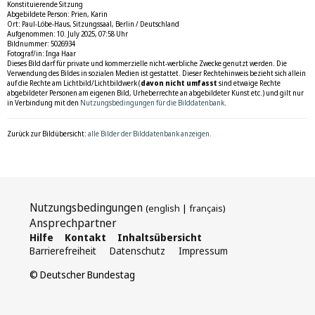
Konstituierende Sitzung
Abgebildete Person: Prien, Karin
Ort: Paul-Löbe-Haus, Sitzungssaal, Berlin / Deutschland
Aufgenommen: 10. July 2025, 07:58 Uhr
Bildnummer: 5026934
Fotograf/in: Inga Haar
Dieses Bild darf für private und kommerzielle nicht-werbliche Zwecke genutzt werden. Die
Verwendung des Bildes in sozialen Medien ist gestattet. Dieser Rechtehinweis bezieht sich allein
auf die Rechte am Lichtbild/Lichtbildwerk (
davon nicht umfasst
sind etwaige Rechte
abgebildeter Personen am eigenen Bild, Urheberrechte an abgebildeter Kunst etc.) und gilt nur
in Verbindung mit den
Nutzungsbedingungen für die Bilddatenbank
.
Zurück zur Bildübersicht:
alle Bilder der Bilddatenbank anzeigen.
Nutzungsbedingungen
(
english
|
français
)
Ansprechpartner
Hilfe
Kontakt
Inhaltsübersicht
Barrierefreiheit
Datenschutz
Impressum
© Deutscher Bundestag