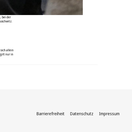
, bei der
Auschwitz.
sich allein
ilt nur in
Barrierefreiheit
Datenschutz
Impressum