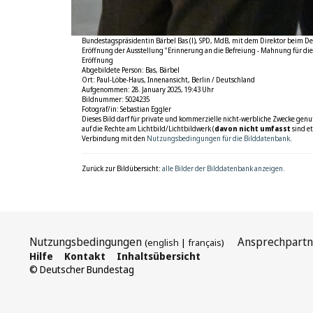
Bundestagspräsidentin Bärbel Bas (l), SPD, MdB, mit dem Direktor beim Deu
Eröffnung der Ausstellung "Erinnerung an die Befreiung - Mahnung für die
Eröffnung
Abgebildete Person: Bas, Bärbel
Ort: Paul-Löbe-Haus, Innenansicht, Berlin / Deutschland
Aufgenommen: 28. January 2025, 19:43 Uhr
Bildnummer: 5024235
Fotograf/in: Sebastian Eggler
Dieses Bild darf für private und kommerzielle nicht-werbliche Zwecke genut
auf die Rechte am Lichtbild/Lichtbildwerk (
davon nicht umfasst
sind et
Verbindung mit den
Nutzungsbedingungen für die Bilddatenbank
.
Zurück zur Bildübersicht:
alle Bilder der Bilddatenbank anzeigen.
Nutzungsbedingungen
Ansprechpartn
(
english
|
français
)
Hilfe
Kontakt
Inhaltsübersicht
© Deutscher Bundestag