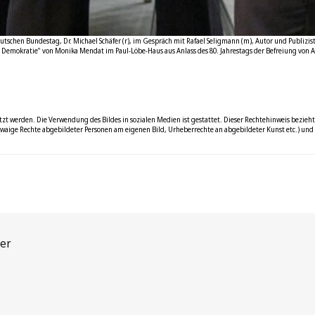
tschen Bundestag, Dr. Michael Schäfer (r), im Gespräch mit Rafael Seligmann (m), Autor und Publizist
 Demokratie" von Monika Mendat im Paul-Löbe-Haus aus Anlass des 80. Jahrestags der Befreiung von 
zt werden. Die Verwendung des Bildes in sozialen Medien ist gestattet. Dieser Rechtehinweis bezieht 
waige Rechte abgebildeter Personen am eigenen Bild, Urheberrechte an abgebildeter Kunst etc.) und g
er