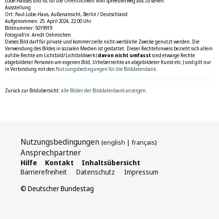
Löbe-Hauses und ist für die Öffentlichkeit vom Spreeuferweg aus zu sehen.
Ausstellung
Ort: Paul-Löbe-Haus, Außenansicht, Berlin / Deutschland
Aufgenommen: 25. April 2024, 22:00 Uhr
Bildnummer: 5019919
Fotograf/in: Arndt Oehmichen
Dieses Bild darf für private und kommerzielle nicht-werbliche Zwecke genutzt werden. Die
Verwendung des Bildes in sozialen Medien ist gestattet. Dieser Rechtehinweis bezieht sich allein
auf die Rechte am Lichtbild/Lichtbildwerk (
davon nicht umfasst
sind etwaige Rechte
abgebildeter Personen am eigenen Bild, Urheberrechte an abgebildeter Kunst etc.) und gilt nur
in Verbindung mit den
Nutzungsbedingungen für die Bilddatenbank
.
Zurück zur Bildübersicht:
alle Bilder der Bilddatenbank anzeigen.
Nutzungsbedingungen
(
english
|
français
)
Ansprechpartner
Hilfe
Kontakt
Inhaltsübersicht
Barrierefreiheit
Datenschutz
Impressum
© Deutscher Bundestag