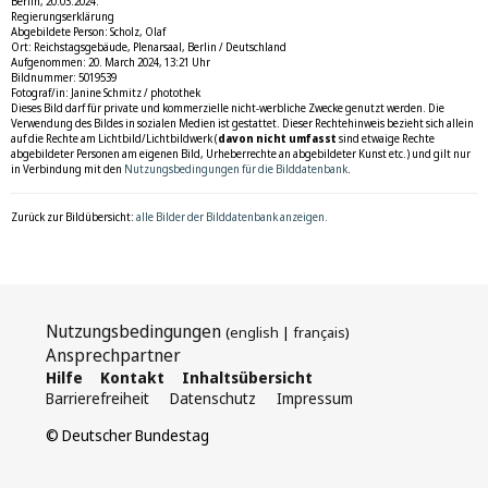
Berlin, 20.03.2024.
Regierungserklärung
Abgebildete Person: Scholz, Olaf
Ort: Reichstagsgebäude, Plenarsaal, Berlin / Deutschland
Aufgenommen: 20. March 2024, 13:21 Uhr
Bildnummer: 5019539
Fotograf/in: Janine Schmitz / photothek
Dieses Bild darf für private und kommerzielle nicht-werbliche Zwecke genutzt werden. Die
Verwendung des Bildes in sozialen Medien ist gestattet. Dieser Rechtehinweis bezieht sich allein
auf die Rechte am Lichtbild/Lichtbildwerk (
davon nicht umfasst
sind etwaige Rechte
abgebildeter Personen am eigenen Bild, Urheberrechte an abgebildeter Kunst etc.) und gilt nur
in Verbindung mit den
Nutzungsbedingungen für die Bilddatenbank
.
Zurück zur Bildübersicht:
alle Bilder der Bilddatenbank anzeigen.
Nutzungsbedingungen
(
english
|
français
)
Ansprechpartner
Hilfe
Kontakt
Inhaltsübersicht
Barrierefreiheit
Datenschutz
Impressum
© Deutscher Bundestag