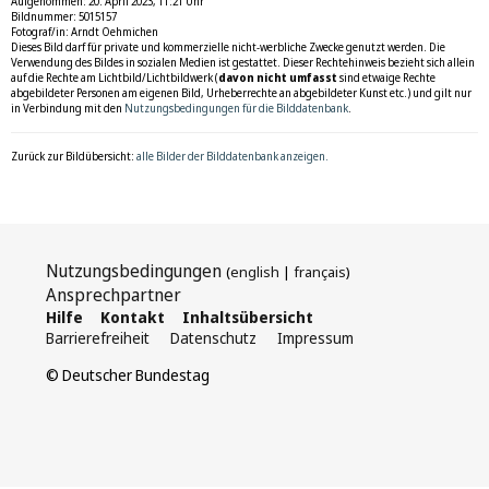
Aufgenommen: 20. April 2023, 11:21 Uhr
Bildnummer: 5015157
Fotograf/in: Arndt Oehmichen
Dieses Bild darf für private und kommerzielle nicht-werbliche Zwecke genutzt werden. Die
Verwendung des Bildes in sozialen Medien ist gestattet. Dieser Rechtehinweis bezieht sich allein
auf die Rechte am Lichtbild/Lichtbildwerk (
davon nicht umfasst
sind etwaige Rechte
abgebildeter Personen am eigenen Bild, Urheberrechte an abgebildeter Kunst etc.) und gilt nur
in Verbindung mit den
Nutzungsbedingungen für die Bilddatenbank
.
Zurück zur Bildübersicht:
alle Bilder der Bilddatenbank anzeigen.
Nutzungsbedingungen
(
english
|
français
)
Ansprechpartner
Hilfe
Kontakt
Inhaltsübersicht
Barrierefreiheit
Datenschutz
Impressum
© Deutscher Bundestag