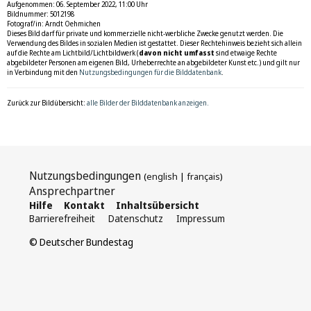
Aufgenommen: 06. September 2022, 11:00 Uhr
Bildnummer: 5012198
Fotograf/in: Arndt Oehmichen
Dieses Bild darf für private und kommerzielle nicht-werbliche Zwecke genutzt werden. Die
Verwendung des Bildes in sozialen Medien ist gestattet. Dieser Rechtehinweis bezieht sich allein
auf die Rechte am Lichtbild/Lichtbildwerk (
davon nicht umfasst
sind etwaige Rechte
abgebildeter Personen am eigenen Bild, Urheberrechte an abgebildeter Kunst etc.) und gilt nur
in Verbindung mit den
Nutzungsbedingungen für die Bilddatenbank
.
Zurück zur Bildübersicht:
alle Bilder der Bilddatenbank anzeigen.
Nutzungsbedingungen
(
english
|
français
)
Ansprechpartner
Hilfe
Kontakt
Inhaltsübersicht
Barrierefreiheit
Datenschutz
Impressum
© Deutscher Bundestag