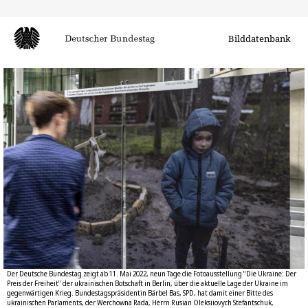
Bilddatenbank
Der Deutsche Bundestag zeigt ab 11. Mai 2022, neun Tage die Fotoausstellung "Die Ukraine: Der
Preis der Freiheit" der ukrainischen Botschaft in Berlin, über die aktuelle Lage der Ukraine im
gegenwärtigen Krieg. Bundestagspräsidentin Bärbel Bas, SPD, hat damit einer Bitte des
ukrainischen Parlaments, der Werchowna Rada, Herrn Rusian Oleksiiovych Stefantschuk,