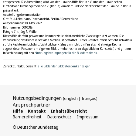
entsprochen. Die Ausstellung wird von der Ukraine-Hilfe Berlin e.V. und der Ukrainischen
Orthodoxen Kirchengemeinde e.V. (Berlin) kuratiert und von der Botschaft der Ukraine in Berlin
präsentiert.
Ausstellungsdokumentation
Ort: Paul-Löbe-Haus, Innenansicht, Berlin / Deutschland
Aufgenommen: 10. May 2022
Bildnummer: 5010388
Fotograf/in: Jörg F. Müller
Dieses Bild darf für private und kommerzielle nicht-werbliche Zwecke genutzt werden. Die
Verwendung des Bildes in sozialen Medien ist gestattet. Dieser Rechtehinweis bezieht sich allein
auf die Rechte am Lichtbild/Lichtbildwerk (
davon nicht umfasst
sind etwaige Rechte
abgebildeter Personen am eigenen Bild, Urheberrechte an abgebildeter Kunst etc.) und gilt nur
in Verbindung mit den
Nutzungsbedingungen für die Bilddatenbank
.
Zurück zur Bildübersicht:
alle Bilder der Bilddatenbank anzeigen.
Nutzungsbedingungen
(
english
|
français
)
Ansprechpartner
Hilfe
Kontakt
Inhaltsübersicht
Barrierefreiheit
Datenschutz
Impressum
© Deutscher Bundestag