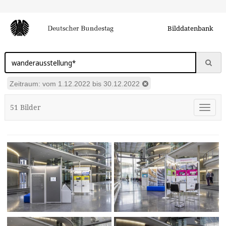
Bilddatenbank
In
Bundestags-
Fotos
Zeitraum: vom 1.12.2022 bis 30.12.2022
suchen
51
Bild
er
Toggle
navigati