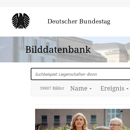
Bilddatenbank
In
Bundestags-
Fotos
Name
Ereignis
suchen
39807
Bild
er