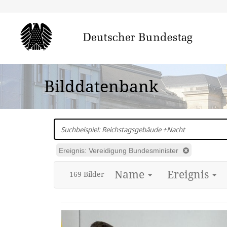
Bilddatenbank
In
Bundestags-
Fotos
Ereignis: Vereidigung Bundesminister
suchen
Name
Ereignis
169
Bild
er